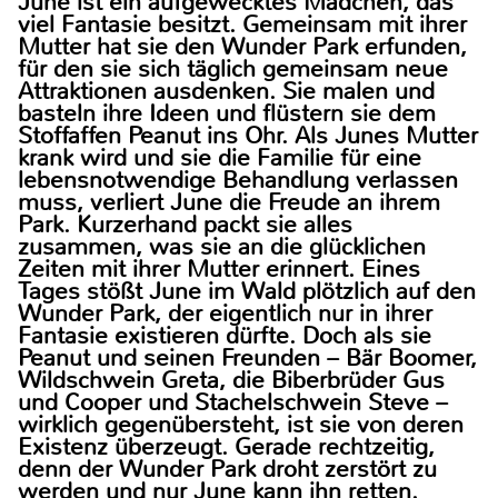
June ist ein aufgewecktes Mädchen, das
viel Fantasie besitzt. Gemeinsam mit ihrer
Mutter hat sie den Wunder Park erfunden,
für den sie sich täglich gemeinsam neue
Attraktionen ausdenken. Sie malen und
basteln ihre Ideen und flüstern sie dem
Stoffaffen Peanut ins Ohr. Als Junes Mutter
krank wird und sie die Familie für eine
lebensnotwendige Behandlung verlassen
muss, verliert June die Freude an ihrem
Park. Kurzerhand packt sie alles
zusammen, was sie an die glücklichen
Zeiten mit ihrer Mutter erinnert. Eines
Tages stößt June im Wald plötzlich auf den
Wunder Park, der eigentlich nur in ihrer
Fantasie existieren dürfte. Doch als sie
Peanut und seinen Freunden – Bär Boomer,
Wildschwein Greta, die Biberbrüder Gus
und Cooper und Stachelschwein Steve –
wirklich gegenübersteht, ist sie von deren
Existenz überzeugt. Gerade rechtzeitig,
denn der Wunder Park droht zerstört zu
werden und nur June kann ihn retten.