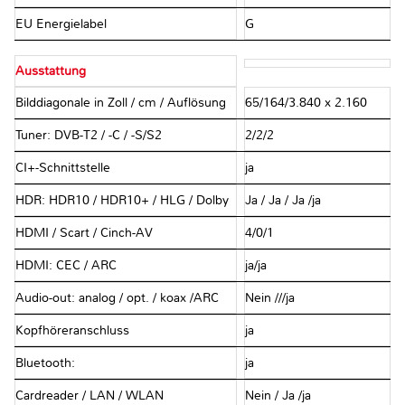
EU Energielabel
G
Ausstattung
Bilddiagonale in Zoll / cm / Auflösung
65/164/3.840 x 2.160
Tuner: DVB-T2 / -C / -S/S2
2/2/2
CI+-Schnittstelle
ja
HDR: HDR10 / HDR10+ / HLG / Dolby
Ja / Ja / Ja /ja
HDMI / Scart / Cinch-AV
4/0/1
HDMI: CEC / ARC
ja/ja
Audio-out: analog / opt. / koax /ARC
Nein ///ja
Kopfhöreranschluss
ja
Bluetooth:
ja
Cardreader / LAN / WLAN
Nein / Ja /ja