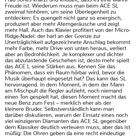
Freude ist. Wiederum muss man beim ACE SL
zweimal hinhören, um seine Überlegenheit zu
entdecken: Es quengelt nicht ganz so energisch,
produziert aber mehr Atemgeräusche und zeigt
mehr Hall. Auch das Klavier profitiert von der Micro-
Ridge-Nadel: der hart an der Grenze zur
Unerträglichkeit aufgezeichnete Anschlag bekommt
mehr Farbe, mehr Drive von unten heraus, verliert
aber an Bedrohlichkeit. Je komplexer und dichter
das abzutastende Geschehen ist, desto mehr spielt
das ACE L seine Stärken aus. Kennen Sie das
Phänomen, dass ein Raum hörbar wird, bevor die
Musik überhaupt eingesetzt hat? Das kann das SL
hervorragend. In dem Moment, in dem der Mann
am Mischpult die Regler aufzieht, noch niemand
einen Ton gespielt hat, diesen Moment macht das
neue Benz zum Fest – merklich eher als der
kleinere Bruder. Selbstverständlich kann man
darüber diskutieren, warum der Einsatz eines noch
viel winzigeren Diamanten das ACE SL gegenüber
dem Klassiker deutlich verteuern muss, aber das ist
müßig: Die Ohren geben da eine recht eindeutige