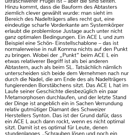
ultraschwerer Prügel ist – aber die sind selten.
Hinzu kommt, dass die Bauform des Abtasters
ziemlich clever gewählt wurde: man sieht im
Bereich des Nadelträgers alles recht gut, eine
eindeutige scharfe Vorderkante am Systemkörper
erlaubt die problemlose Justage auch unter nicht
ganz optimalen Bedingungen. Ein ACE L und zum
Beispiel eine Schön- Einstellschablone – das ist
normalerweise in null Komma nichts auf den Punkt
zu bringen. Wobei der „Punkt“ beim ACE L ein
etwas relativerer Begriff ist als bei anderen
Abtastern, auch als beim SL. Tatsächlich nämlich
unterscheiden sich beide dem Vernehmen nach nur
durch die Nadel, die am Ende des als Nadelträgers
fungierenden Borstäbchens sitzt. Das ACE L hat im
Laufe seiner Geschichte diesbezüglich ein paar
Metamorphosen durchlaufen, und der letzte Stand
der Dinge ist angeblich ein in Sachen Verrundung
relativ gutmütiger Diamant des Schweizer
Herstellers Synton. Das ist der Grund dafür, dass
ein ACE L auch dann rockt, wenn es nicht optimal
sitzt. Damit ist es optimal für Leute, denen
stundenlanges „Schrauben lösen und noch ein