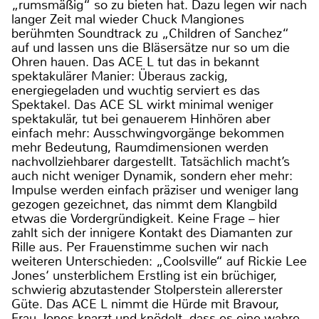
„rumsmäßig“ so zu bieten hat. Dazu legen wir nach
langer Zeit mal wieder Chuck Mangiones
berühmten Soundtrack zu „Children of Sanchez“
auf und lassen uns die Bläsersätze nur so um die
Ohren hauen. Das ACE L tut das in bekannt
spektakulärer Manier: Überaus zackig,
energiegeladen und wuchtig serviert es das
Spektakel. Das ACE SL wirkt minimal weniger
spektakulär, tut bei genauerem Hinhören aber
einfach mehr: Ausschwingvorgänge bekommen
mehr Bedeutung, Raumdimensionen werden
nachvollziehbarer dargestellt. Tatsächlich macht’s
auch nicht weniger Dynamik, sondern eher mehr:
Impulse werden einfach präziser und weniger lang
gezogen gezeichnet, das nimmt dem Klangbild
etwas die Vordergründigkeit. Keine Frage – hier
zahlt sich der innigere Kontakt des Diamanten zur
Rille aus. Per Frauenstimme suchen wir nach
weiteren Unterschieden: „Coolsville“ auf Rickie Lee
Jones‘ unsterblichem Erstling ist ein brüchiger,
schwierig abzutastender Stolperstein allererster
Güte. Das ACE L nimmt die Hürde mit Bravour,
Frau Jones knarzt und knödelt, dass es eine wahre