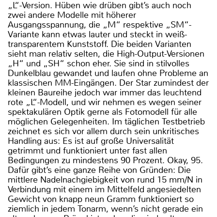
„L“-Version. Hüben wie drüben gibt’s auch noch
zwei andere Modelle mit höherer
Ausgangsspannung, die „M“ respektive „SM“-
Variante kann etwas lauter und steckt in weiß-
transparentem Kunststoff. Die beiden Varianten
sieht man relativ selten, die High-Output-Versionen
„H“ und „SH“ schon eher. Sie sind in stilvolles
Dunkelblau gewandet und laufen ohne Probleme an
klassischen MM-Eingängen. Der Star zumindest der
kleinen Baureihe jedoch war immer das leuchtend
rote „L“-Modell, und wir nehmen es wegen seiner
spektakulären Optik gerne als Fotomodell für alle
möglichen Gelegenheiten. Im täglichen Testbetrieb
zeichnet es sich vor allem durch sein unkritisches
Handling aus: Es ist auf große Universalität
getrimmt und funktioniert unter fast allen
Bedingungen zu mindestens 90 Prozent. Okay, 95.
Dafür gibt’s eine ganze Reihe von Gründen: Die
mittlere Nadelnachgiebigkeit von rund 15 mm/N in
Verbindung mit einem im Mittelfeld angesiedelten
Gewicht von knapp neun Gramm funktioniert so
ziemlich in jedem Tonarm, wenn’s nicht gerade ein