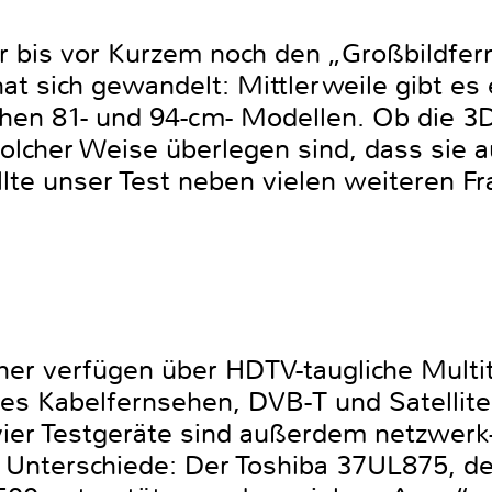
 bis vor Kurzem noch den „Großbildfern
hat sich gewandelt: Mittlerweile gibt e
hen 81- und 94-cm- Modellen. Ob die 3
solcher Weise überlegen sind, dass sie 
ollte unser Test neben vielen weiteren Fr
her verfügen über HDTV-taugliche Multit
ales Kabelfernsehen, DVB-T und Satelli
vier Testgeräte sind außerdem netzwerk-
n Unterschiede: Der Toshiba 37UL875, 