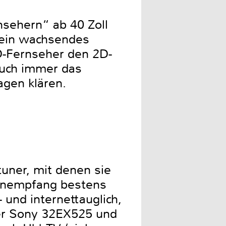
sehern“ ab 40 Zoll
s ein wachsendes
D-Fernseher den 2D-
auch immer das
agen klären.
uner, mit denen sie
tenempfang bestens
 und internettauglich,
der Sony 32EX525 und