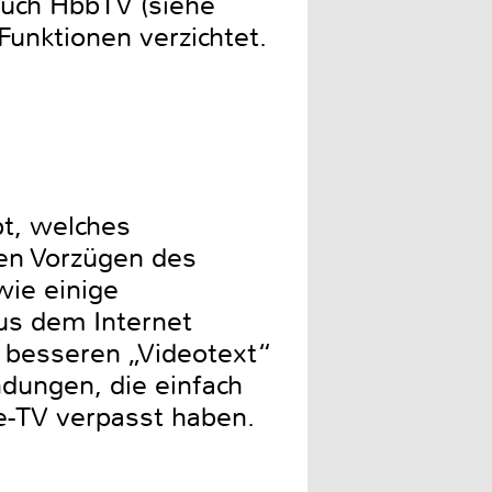
uch HbbTV (siehe
unktionen verzichtet.
pt, welches
den Vorzügen des
wie einige
us dem Internet
 besseren „Videotext“
dungen, die einfach
e-TV verpasst haben.