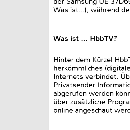
der Samsung UE-37D650
Was ist...), während d
Was ist … HbbTV?
Hinter dem Kürzel HbbT
herkömmliches (digital
Internets verbindet. Üb
Privatsender Informati
abgerufen werden könn
über zusätzliche Progr
online angeschaut wer