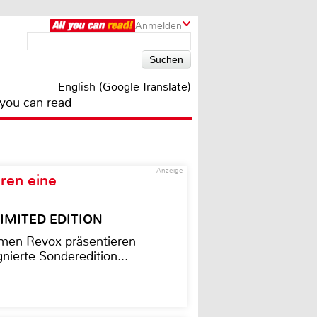
Anmelden
English (Google Translate)
 you can read
Anzeige
ren eine
– LIMITED EDITION
men Revox präsentieren
nierte Sonderedition...