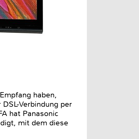
Toshiba: Der leicht erweit
n Empfang haben,
r DSL-Verbindung per
FA hat Panasonic
digt, mit dem diese