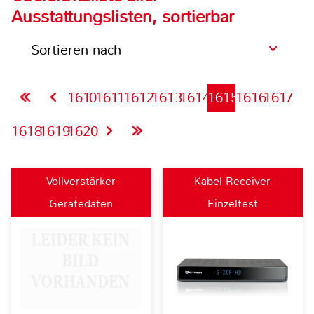
Ausstattungslisten, sortierbar
Sortieren nach
1610
1611
1612
1613
1614
1615
1616
1617
1618
1619
1620
Vollverstärker
Kabel Receiver
Gerätedaten
Einzeltest