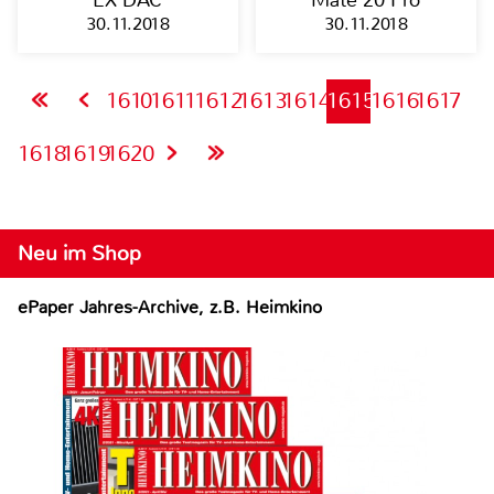
EX DAC
Mate 20 Pro
30.11.2018
30.11.2018
1610
1611
1612
1613
1614
1615
1616
1617
1618
1619
1620
Neu im Shop
ePaper Jahres-Archive, z.B. Heimkino