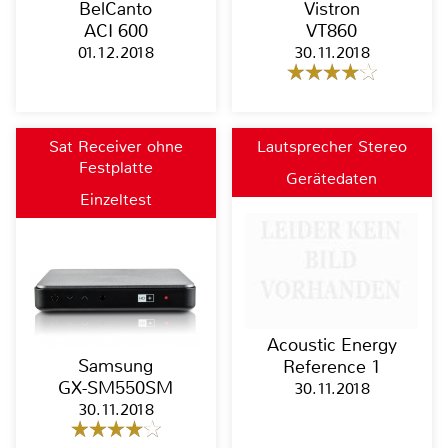
BelCanto
Vistron
ACI 600
VT860
01.12.2018
30.11.2018
Sat Receiver ohne
Lautsprecher Stereo
Festplatte
Gerätedaten
Einzeltest
Acoustic Energy
Samsung
Reference 1
GX-SM550SM
30.11.2018
30.11.2018