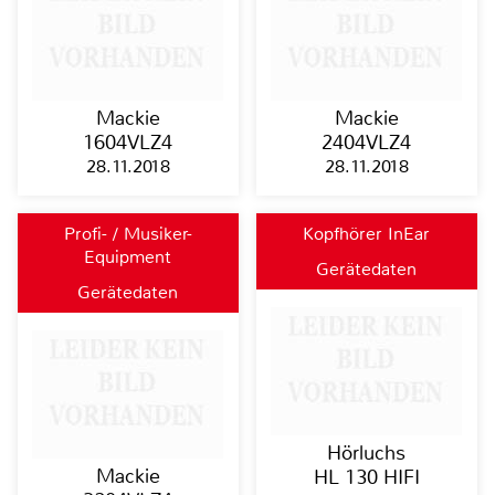
Mackie
Mackie
1604VLZ4
2404VLZ4
28.11.2018
28.11.2018
Profi- / Musiker-
Kopfhörer InEar
Equipment
Gerätedaten
Gerätedaten
Hörluchs
Mackie
HL 130 HIFI