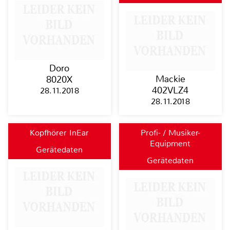
Doro
Mackie
8020X
402VLZ4
28.11.2018
28.11.2018
Kopfhörer InEar
Profi- / Musiker-
Equipment
Gerätedaten
Gerätedaten