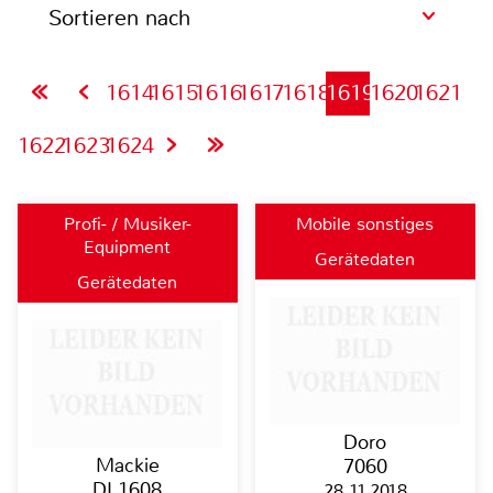
Sortieren nach
1614
1615
1616
1617
1618
1619
1620
1621
1622
1623
1624
Profi- / Musiker-
Mobile sonstiges
Equipment
Gerätedaten
Gerätedaten
Doro
Mackie
7060
DL1608
28.11.2018