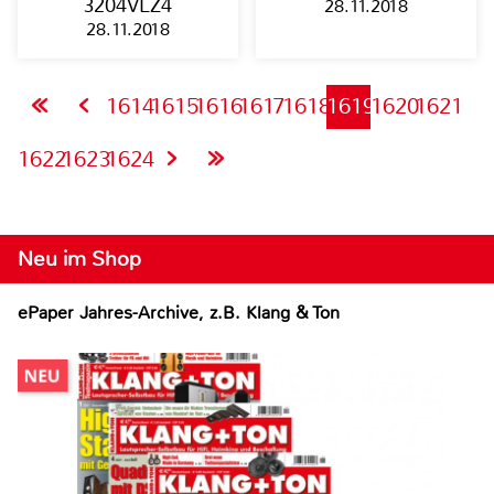
3204VLZ4
28.11.2018
28.11.2018
1614
1615
1616
1617
1618
1619
1620
1621
1622
1623
1624
Neu im Shop
ePaper Jahres-Archive, z.B. Klang & Ton