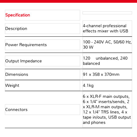
Specification
4-channel professional
Description
effects mixer with USB
100 - 240V AC, 50/60 Hz,
Power Requirements
30 W
120 Ω unbalanced, 240 Ω
Output Impedance
balanced
Dimensions
91 x 358 x 370mm
Weight
4.1kg
6 x XLR-F main outputs,
6 x 1/4" inserts/sends, 2
x XLR-M main outputs,
Connectors
12 x 1/4" TRS lines, 4 x
tape in/outs, USB output
and phones