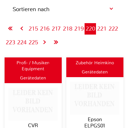
Sortieren nach
215
216
217
218
219
220
221
222
223
224
225
Profi- / Musiker-
Zubehör Heimkino
Equipment
Gerätedaten
Gerätedaten
Epson
CVR
ELPGS01