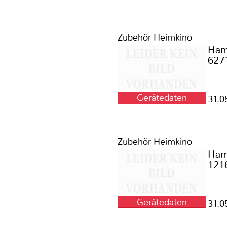
Zubehör Heimkino
Ha
627
Gerätedaten
1
31.0
Zubehör Heimkino
Ha
121
Gerätedaten
1
31.0