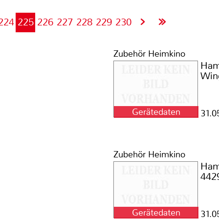
224
225
226
227
228
229
230
Zubehör Heimkino
Ha
Win
Gerätedaten
1
31.0
Zubehör Heimkino
Ha
442
Gerätedaten
1
31.0