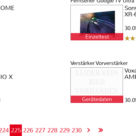
Fernseher Google TV Ultra
NOME
Son
XR-
30.0
Einzeltest
1
Verstärker Vorverstärker
Voxa
IO X
AM
Gerätedaten
1
30.0
224
225
226
227
228
229
230