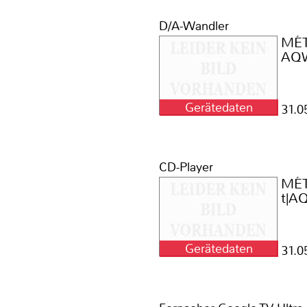
D/A-Wandler
MÉ
AQ
Gerätedaten
1
31.0
CD-Player
MÉ
t|
Gerätedaten
1
31.0