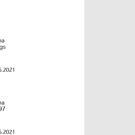
ma
gs
5.2021
ma
97
5.2021