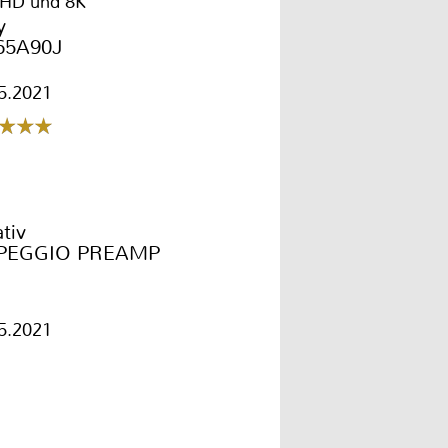
 HD und 8K
y
65A90J
5.2021
tiv
PEGGIO PREAMP
5.2021