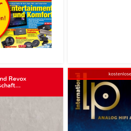
kostenlos
und Revox
schaft…