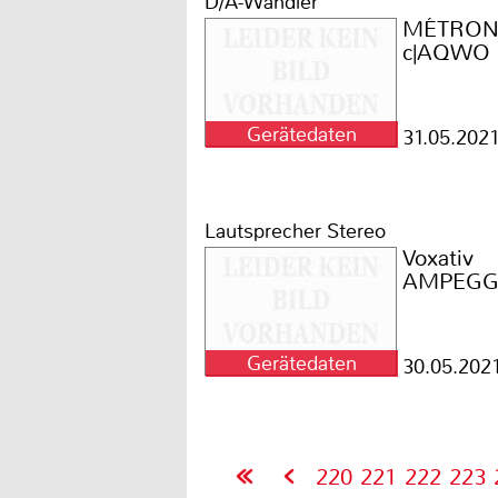
D/A-Wandler
MÉTRO
c|AQWO
Gerätedaten
31.05.202
Lautsprecher Stereo
Voxativ
AMPEGG
Gerätedaten
30.05.202
220
221
222
223