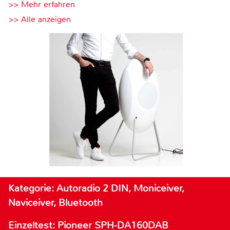
>> Mehr erfahren
>> Alle anzeigen
Kategorie: Autoradio 2 DIN, Moniceiver,
Naviceiver, Bluetooth
Einzeltest: Pioneer SPH-DA160DAB