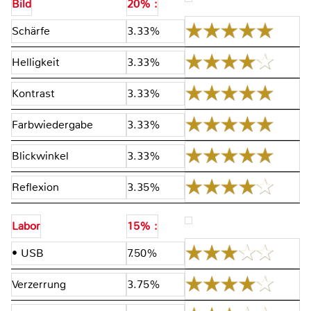
Bild
20% :
Schärfe
3.33%
Helligkeit
3.33%
Kontrast
3.33%
Farbwiedergabe
3.33%
Blickwinkel
3.33%
Reflexion
3.35%
Labor
15% :
• USB
7.50%
Verzerrung
3.75%