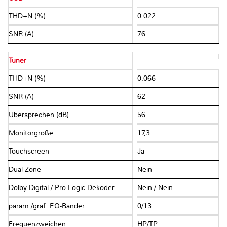
THD+N (%)
0.022
SNR (A)
76
Tuner
THD+N (%)
0.066
SNR (A)
62
Übersprechen (dB)
56
Monitorgröße
17,3
Touchscreen
Ja
Dual Zone
Nein
Dolby Digital / Pro Logic Dekoder
Nein / Nein
param./graf. EQ-Bänder
0/13
Frequenzweichen
HP/TP