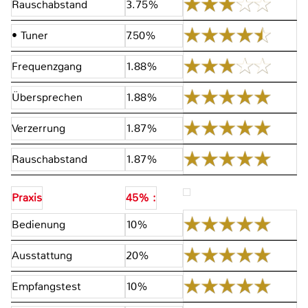
Rauschabstand
3.75%
• Tuner
7.50%
Frequenzgang
1.88%
Übersprechen
1.88%
Verzerrung
1.87%
Rauschabstand
1.87%
Praxis
45% :
Bedienung
10%
Ausstattung
20%
Empfangstest
10%