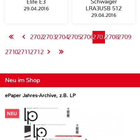
Schwaiger
Elife E3
LRA3USB 512
29.04.2016
29.04.2016
2702
2703
2704
2705
2706
2707
2708
2709
2710
2711
2712
Neu im Shop
ePaper Jahres-Archive, z.B. LP