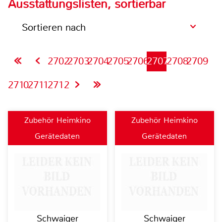
Ausstattungslisten, sortierbar
Sortieren nach
2702
2703
2704
2705
2706
2707
2708
2709
2710
2711
2712
Zubehör Heimkino
Zubehör Heimkino
Gerätedaten
Gerätedaten
Schwaiger
Schwaiger