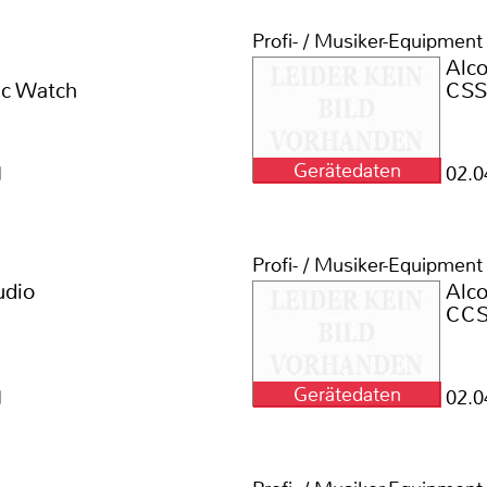
Profi- / Musiker-Equipment
Alc
c Watch
CSS
Gerätedaten
1
02.0
Profi- / Musiker-Equipment
udio
Alc
CC
Gerätedaten
1
02.0