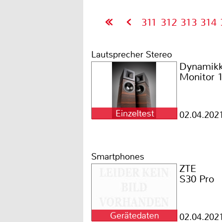
311
312
313
314
Lautsprecher Stereo
Dynamik
Monitor 
Einzeltest
02.04.202
Smartphones
ZTE
S30 Pro
Gerätedaten
02.04.202