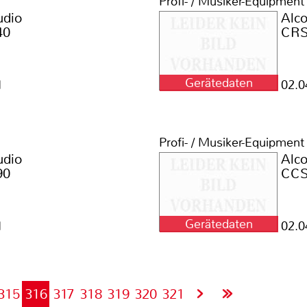
Profi- / Musiker-Equipment
udio
Alc
40
CRS
Gerätedaten
1
02.0
Profi- / Musiker-Equipment
udio
Alc
90
CCS
Gerätedaten
1
02.0
315
316
317
318
319
320
321