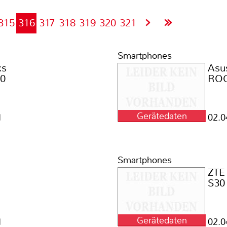
315
316
317
318
319
320
321
Smartphones
ks
Asu
10
ROG
Gerätedaten
1
02.0
Smartphones
ZTE
S30
Gerätedaten
1
02.0