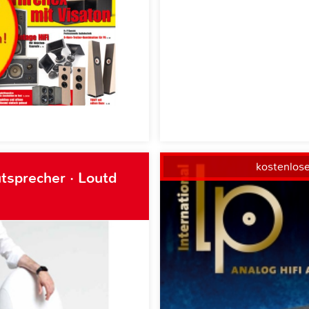
kostenlos
tsprecher · Loutd