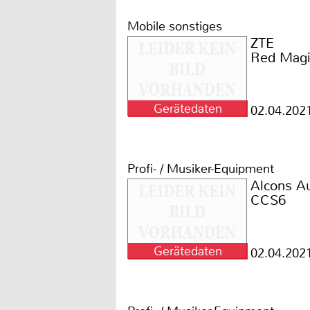
Mobile sonstiges
ZTE
Red Magi
Gerätedaten
02.04.202
Profi- / Musiker-Equipment
Alcons A
CCS6
Gerätedaten
02.04.202