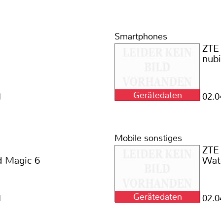
Smartphones
ZTE
nub
Gerätedaten
1
02.0
Mobile sonstiges
ZTE
d Magic 6
Wat
Gerätedaten
1
02.0