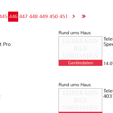
445
446
447
448
449
450
451
Rund ums Haus
Tel
t Pro
Spe
Gerätedaten
14.0
Rund ums Haus
Tel
x
403