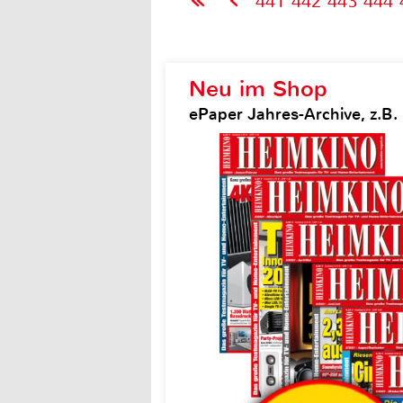
441
442
443
444
Neu im Shop
ePaper Jahres-Archive, z.B.