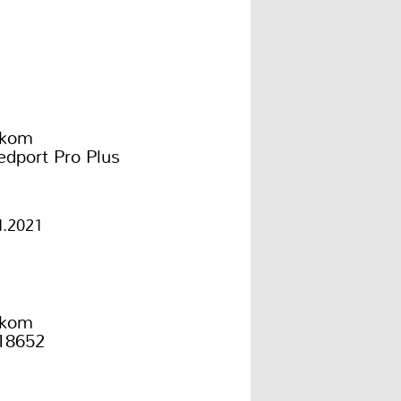
ekom
edport Pro Plus
1.2021
ekom
18652