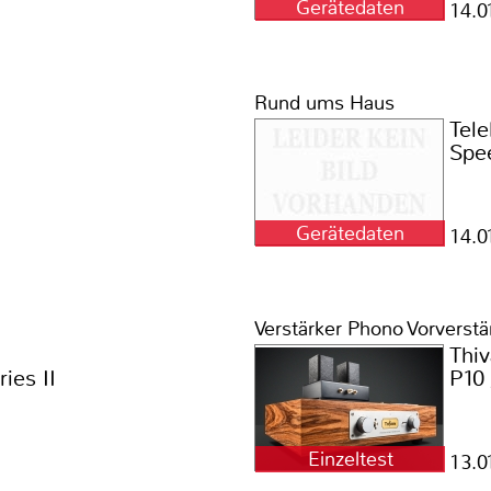
Gerätedaten
14.0
Rund ums Haus
Tel
Spe
Gerätedaten
14.0
Verstärker Phono Vorverstä
Thi
ies II
P10 
Einzeltest
13.0