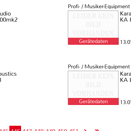
Profi- / Musiker-Equipment
udio
Kar
600mk2
KA 
Gerätedaten
13.0
Profi- / Musiker-Equipment
ustics
Kar
3
KA 
Gerätedaten
13.0