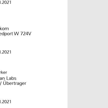
1.2021
ekom
edport W 724V
1.2021
rker
van Labs
/ Übertrager
1.2021