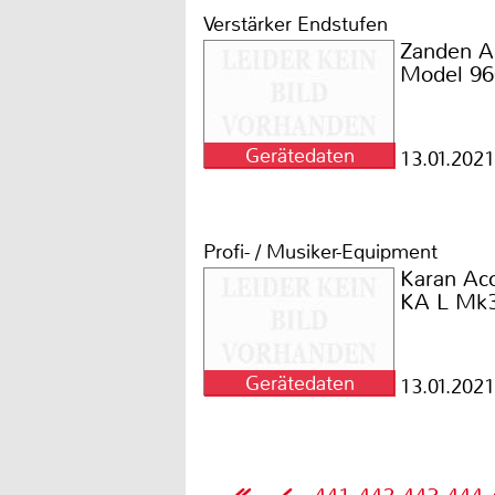
Verstärker Endstufen
Zanden A
Model 9
Gerätedaten
13.01.2021
Profi- / Musiker-Equipment
Karan Aco
KA L Mk
Gerätedaten
13.01.2021