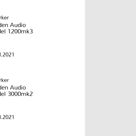
rker
den Audio
el 1200mk3
1.2021
rker
den Audio
el 3000mk2
1.2021