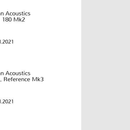
an Acoustics
I 180 Mk2
1.2021
an Acoustics
L Reference Mk3
1.2021