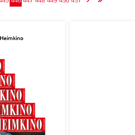
445
446
447
448
449
450
451
 Heimkino