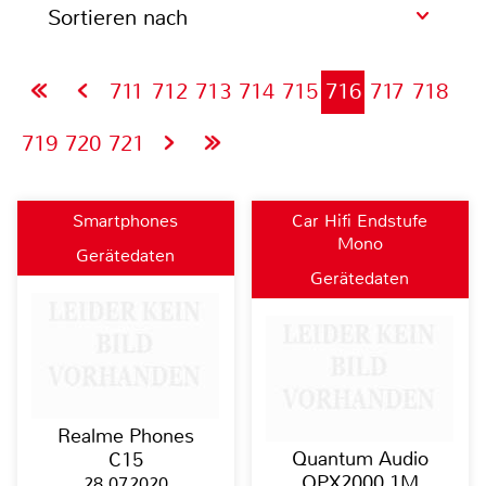
Sortieren nach
711
712
713
714
715
716
717
718
719
720
721
Smartphones
Car Hifi Endstufe
Mono
Gerätedaten
Gerätedaten
Realme Phones
Quantum Audio
C15
QPX2000.1M
28.07.2020