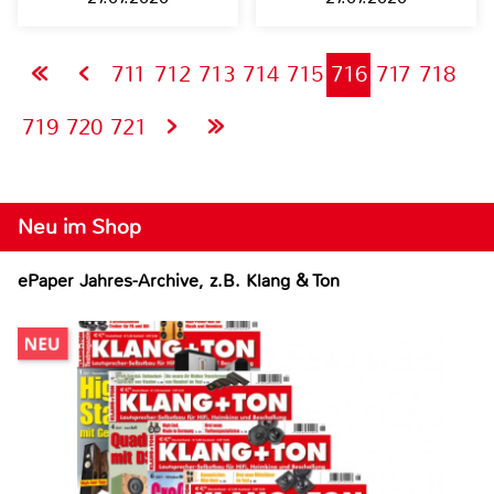
711
712
713
714
715
716
717
718
719
720
721
Neu im Shop
ePaper Jahres-Archive, z.B. Klang & Ton