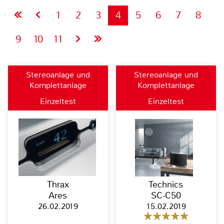
1
2
3
4
5
6
7
8
9
10
11
Stereoanlage und
Stereoanlage und
Komplettanlage
Komplettanlage
Einzeltest
Einzeltest
Thrax
Technics
Ares
SC-C50
26.02.2019
15.02.2019