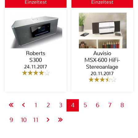
Einzeltest
Einzeltest
Roberts
Auvisio
S300
MSX-600 HiFi-
24.11.2017
Stereoanlage
20.11.2017
1
2
3
4
5
6
7
8
9
10
11