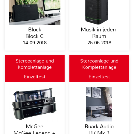
Block
Musik in jedem
Block C
Raum
14.09.2018
25.06.2018
Stereoanlage und
Stereoanlage und
Komplettanlage
Komplettanlage
Einzeltest
Einzeltest
McGee
Ruark Audio
McGee Legend +
R7 Mk 3