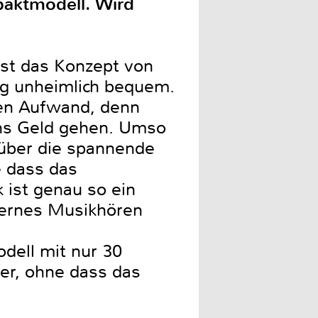
paktmodell. Wird
ist das Konzept von
ng unheimlich bequem.
llen Aufwand, denn
ns Geld gehen. Umso
 über die spannende
e dass das
 ist genau so ein
odernes Musikhören
dell mit nur 30
ter, ohne dass das