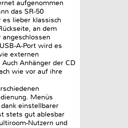
ternet aufgenommen
ann das SR-50
es lieber klassisch
 Rückseite, an dem
r angeschlossen
 USB-A-Port wird es
wie externen
n. Auch Anhänger der CD
ch wie vor auf ihre
erschiedenen
bedienung. Menüs
 dank einstellbarer
t stets gut ablesbar
Multiroom-Nutzern und