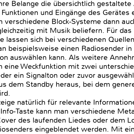
ihre Belange die übersichtlich gestalte
e Funktionen und Eingänge des Gerätes 
ch verschiedene Block-Systeme dann auc
ichzeitig mit Musik beliefern. Für das 
 lassen sich bei verschiedenen Quelle
an beispielsweise einen Radiosender i
on auswählen kann. Als weitere Annehm
 eine Weckfunktion mit zwei unterschied
der ein Signalton oder zuvor ausgewähl
aus dem Standby heraus, bei dem generel
rd.
eige natürlich für relevante Informatio
 Info-Taste kann man verschiedene Met
over des laufenden Liedes oder dem Lo
iosenders eingeblendet werden. Mit ei