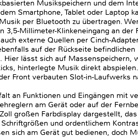
kbasierten Musikspeichern und dem In
 dem Smartphone, Tablet oder Laptop k
usik per Bluetooth zu übertragen. Wer 
n 3,5-Millimeter-Klinkeneingang an der
auch externe Quellen per Cinch-Adapte
enfalls auf der Rückseite befindlichen
. Hier lässt sich auf Massenspeichern, 
icks, hinterlegte Musik direkt abspiele
er Front verbauten Slot-in-Laufwerks na
lfalt an Funktionen und Eingängen mit v
rehreglern am Gerät oder auf der Fern
oll großen Farbdisplay dargestellt, das
 Schriftgrößen und ordentlichem Kontras
assen sich am Gerät gut bedienen, doch 