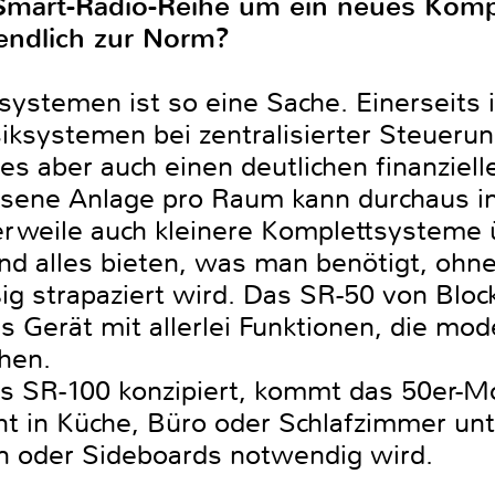
 Smart-Radio-Reihe um ein neues Kom
endlich zur Norm?
ystemen ist so eine Sache. Einerseits 
iksystemen bei zentralisierter Steueru
ies aber auch einen deutlichen finanzie
sene Anlage pro Raum kann durchaus i
lerweile auch kleinere Komplettsysteme
nd alles bieten, was man benötigt, ohn
 strapaziert wird. Das SR-50 von Block
s Gerät mit allerlei Funktionen, die m
hen.
des SR-100 konzipiert, kommt das 50er-Mo
cht in Küche, Büro oder Schlafzimmer un
 oder Sideboards notwendig wird.