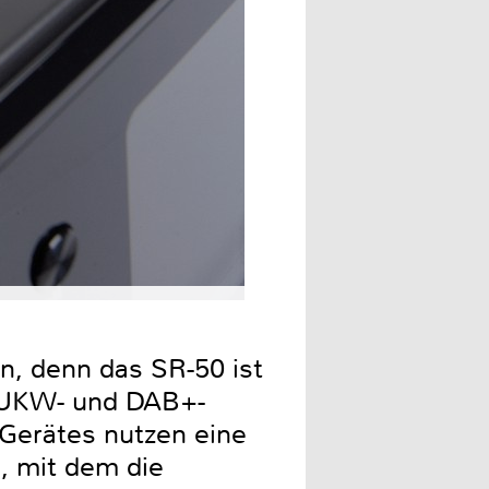
Massenspeicher können di
n, denn das SR-50 ist
n UKW- und DAB+-
 Gerätes nutzen eine
, mit dem die