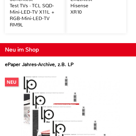
Test TVs · TCL SQD-
Hisense
Mini-LED-TV X11L +
XR10
RGB-Mini-LED-TV
RM9L
Neu im Shop
ePaper Jahres-Archive, z.B. LP