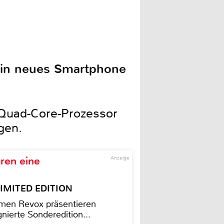
 ein neues Smartphone
z Quad-Core-Prozessor
gen.
ren eine
Anzeige
– LIMITED EDITION
men Revox präsentieren
nierte Sonderedition...