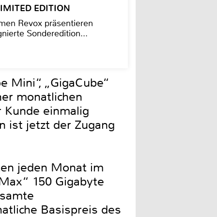
– LIMITED EDITION
men Revox präsentieren
nierte Sonderedition...
e Mini“, „GigaCube“
er monatlichen
r Kunde einmalig
n ist jetzt der Zugang
lten jeden Monat im
 Max“ 150 Gigabyte
esamte
natliche Basispreis des