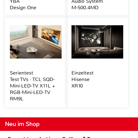
YBA
Audio System
Design One
M-500.4MD
Serientest
Einzeltest
Test TVs · TCL SQD-
Hisense
Mini-LED-TV X11L +
XR10
RGB-Mini-LED-TV
RM9L
Neu im Shop