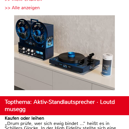
>> Alle anzeigen
Topthema: Aktiv-Standlautsprecher · Loutd
musegg
Kaufen oder leihen
„Drum prüfe, wer sich ewig bindet ...“ heißt es in
Schillers Glocke. In der High Fidelity stellte sich eine