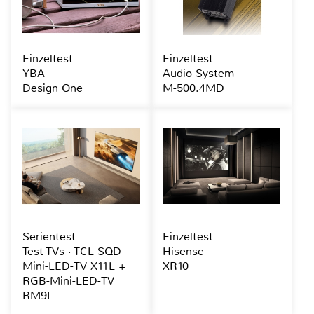
Einzeltest
Einzeltest
YBA
Audio System
Design One
M-500.4MD
Serientest
Einzeltest
Test TVs · TCL SQD-
Hisense
Mini-LED-TV X11L +
XR10
RGB-Mini-LED-TV
RM9L