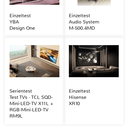
Einzeltest
Einzeltest
YBA
Audio System
Design One
M-500.4MD
Serientest
Einzeltest
Test TVs · TCL SQD-
Hisense
Mini-LED-TV X11L +
XR10
RGB-Mini-LED-TV
RM9L