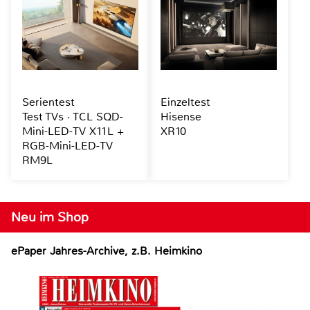
Serientest
Einzeltest
Test TVs · TCL SQD-
Hisense
Mini-LED-TV X11L +
XR10
RGB-Mini-LED-TV
RM9L
Neu im Shop
ePaper Jahres-Archive, z.B. Heimkino