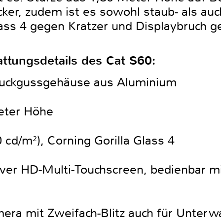
ocker, zudem ist es sowohl staub- als au
lass 4 gegen Kratzer und Displaybruch g
attungsdetails des Cat S60:
ruckgussgehäuse aus Aluminium
eter Höhe
0 cd/m²), Corning Gorilla Glass 4
tiver HD-Multi-Touchscreen, bedienbar m
ra mit Zweifach-Blitz auch für Unterwa