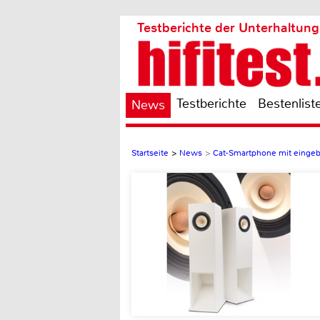
Testberichte der Unterhaltung
Testberichte
Bestenlist
News
Startseite
>
News
>
Cat-Smartphone mit eingeba