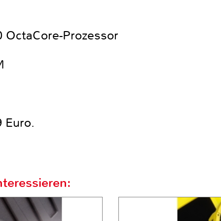
a
0 OctaCore-Prozessor
M
 Euro.
teressieren: