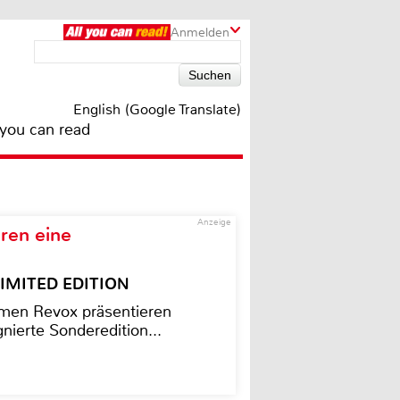
Anmelden
English (Google Translate)
 you can read
Anzeige
ren eine
– LIMITED EDITION
men Revox präsentieren
nierte Sonderedition...