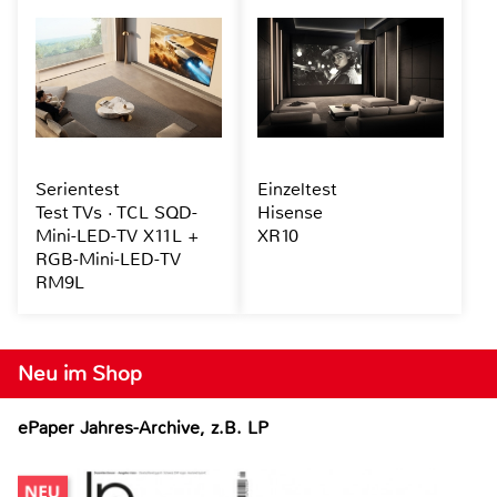
Serientest
Einzeltest
Test TVs · TCL SQD-
Hisense
Mini-LED-TV X11L +
XR10
RGB-Mini-LED-TV
RM9L
Neu im Shop
ePaper Jahres-Archive, z.B. LP