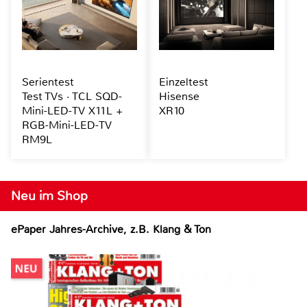
Serientest
Einzeltest
Test TVs · TCL SQD-
Hisense
Mini-LED-TV X11L +
XR10
RGB-Mini-LED-TV
RM9L
Neu im Shop
ePaper Jahres-Archive, z.B. Klang & Ton