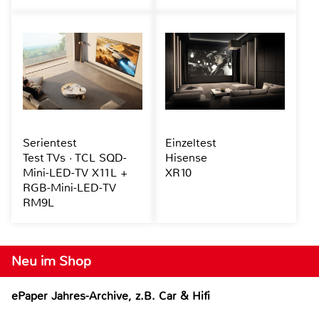
Serientest
Einzeltest
Test TVs · TCL SQD-
Hisense
Mini-LED-TV X11L +
XR10
RGB-Mini-LED-TV
RM9L
Neu im Shop
ePaper Jahres-Archive, z.B. Car & Hifi