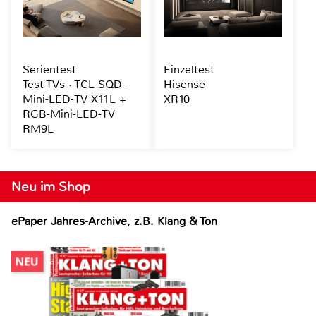
Serientest
Einzeltest
Test TVs · TCL SQD-
Hisense
Mini-LED-TV X11L +
XR10
RGB-Mini-LED-TV
RM9L
Neu im Shop
ePaper Jahres-Archive, z.B. Klang & Ton