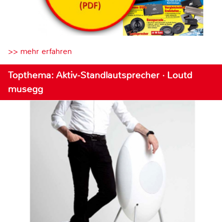
>> mehr erfahren
Topthema: Aktiv-Standlautsprecher · Loutd
musegg