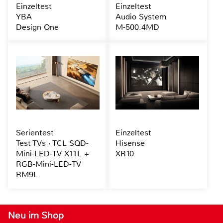
Einzeltest
Einzeltest
YBA
Audio System
Design One
M-500.4MD
Serientest
Einzeltest
Test TVs · TCL SQD-
Hisense
Mini-LED-TV X11L +
XR10
RGB-Mini-LED-TV
RM9L
Neu im Shop