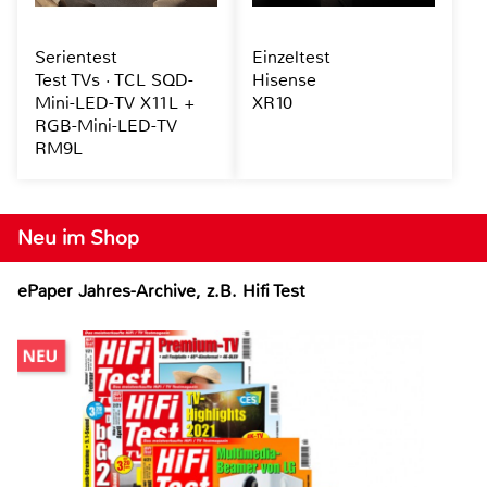
Serientest
Einzeltest
Test TVs · TCL SQD-
Hisense
Mini-LED-TV X11L +
XR10
RGB-Mini-LED-TV
RM9L
Neu im Shop
ePaper Jahres-Archive, z.B. Hifi Test