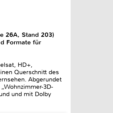
le 26A, Stand 203)
nd Formate für
telsat, HD+,
einen Querschnitt des
Fernsehen. Abgerundet
m „Wohnzimmer-3D-
und und mit Dolby