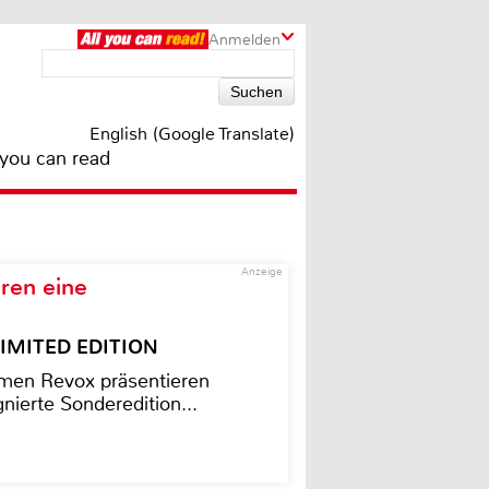
Anmelden
English (Google Translate)
 you can read
Anzeige
ren eine
– LIMITED EDITION
men Revox präsentieren
nierte Sonderedition...