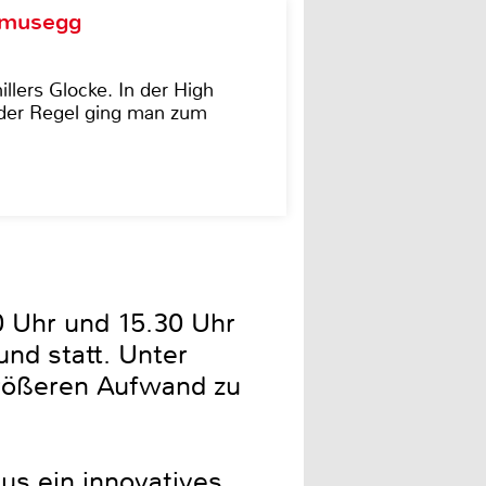
d musegg
illers Glocke. In der High
In der Regel ging man zum
0 Uhr und 15.30 Uhr
nd statt. Unter
größeren Aufwand zu
us ein innovatives