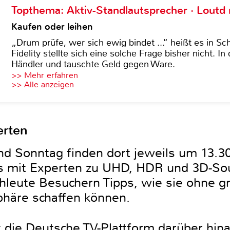
Topthema: Aktiv-Standlautsprecher · Lout
Kaufen oder leihen
„Drum prüfe, wer sich ewig bindet ...“ heißt es in Sch
Fidelity stellte sich eine solche Frage bisher nicht. 
Händler und tauschte Geld gegen Ware.
>> Mehr erfahren
>> Alle anzeigen
erten
d Sonntag finden dort jeweils um 13.3
s mit Experten zu UHD, HDR und 3D-Sou
hleute Besuchern Tipps, wie sie ohne 
häre schaffen können.
die Deutsche TV-Plattform darüber hina