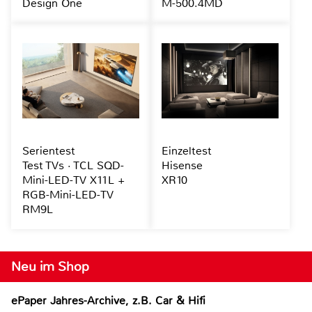
Design One
M-500.4MD
Serientest
Einzeltest
Test TVs · TCL SQD-
Hisense
Mini-LED-TV X11L +
XR10
RGB-Mini-LED-TV
RM9L
Neu im Shop
ePaper Jahres-Archive, z.B. Car & Hifi