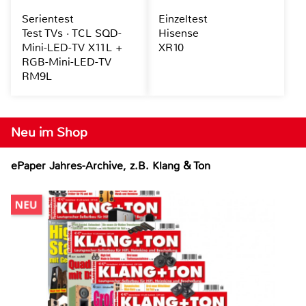
Serientest
Einzeltest
Test TVs · TCL SQD-
Hisense
Mini-LED-TV X11L +
XR10
RGB-Mini-LED-TV
RM9L
Neu im Shop
ePaper Jahres-Archive, z.B. Klang & Ton