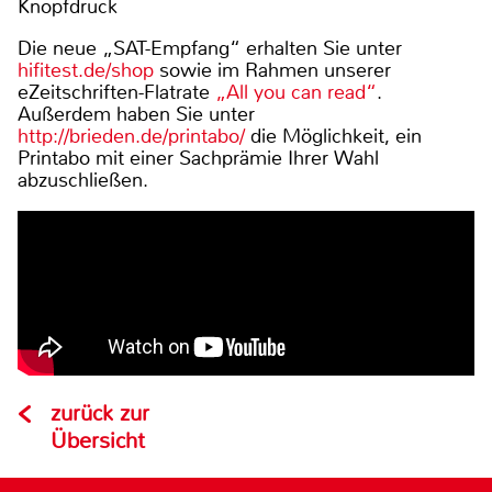
Knopfdruck
Die neue „SAT-Empfang“ erhalten Sie unter
hifitest.de/shop
sowie im Rahmen unserer
eZeitschriften-Flatrate
„All you can read“
.
Außerdem haben Sie unter
http://brieden.de/printabo/
die Möglichkeit, ein
Printabo mit einer Sachprämie Ihrer Wahl
abzuschließen.
zurück zur
Übersicht