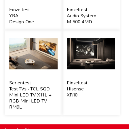
Einzeltest
Einzeltest
YBA
Audio System
Design One
M-500.4MD
Serientest
Einzeltest
Test TVs · TCL SQD-
Hisense
Mini-LED-TV X11L +
XR10
RGB-Mini-LED-TV
RM9L