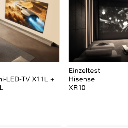
Einzeltest
ni-LED-TV X11L +
Hisense
L
XR10