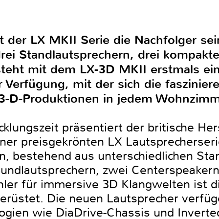
t der LX MKII Serie die Nachfolger se
rei Standlautsprechern, drei kompakt
teht mit dem LX-3D MKII erstmals ei
 Verfügung, mit der sich die faszinie
3-D-Produktionen in jedem Wohnzimmer
cklungszeit präsentiert der britische He
iner preisgekrönten LX Lautsprecherseri
, bestehend aus unterschiedlichen Stan
undlautsprechern, zwei Centerspeaker
hler für immersive 3D Klangwelten ist d
erüstet. Die neuen Lautsprecher verfüge
gien wie DiaDrive-Chassis und Inverte