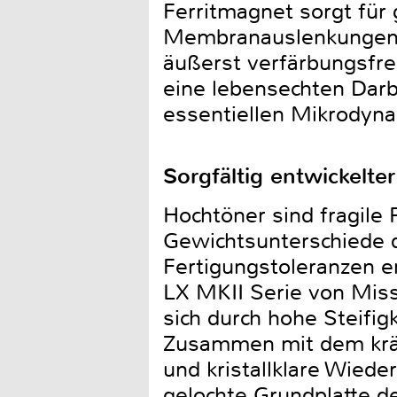
Ferritmagnet sorgt für
Membranauslenkungen. 
äußerst verfärbungsfre
eine lebensechten Darb
essentiellen Mikrodyna
Sorgfältig entwickelte
Hochtöner sind fragile 
Gewichtsunterschiede d
Fertigungstoleranzen e
LX MKII Serie von Miss
sich durch hohe Steifig
Zusammen mit dem kräf
und kristallklare Wiede
gelochte Grundplatte d