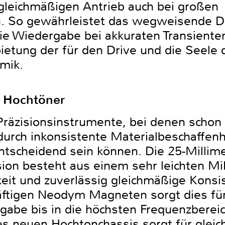
 gleichmäßigen Antrieb auch bei großen
So gewährleistet das wegweisende Di
ie Wiedergabe bei akkuraten Transienten
ietung der für den Drive und die Seele 
mik.
r Hochtöner
Präzisionsinstrumente, bei denen schon 
urch inkonsistente Materialbeschaffenh
ntscheidend sein können. Die 25-Millime
ion besteht aus einem sehr leichten Mi
keit und zuverlässig gleichmäßige Konsi
tigen Neodym Magneten sorgt dies für
rgabe bis in die höchsten Frequenzbereic
es neuen Hochtonchassis sorgt für glei