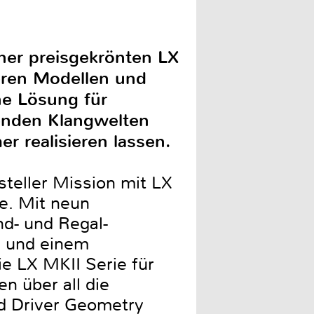
iner preisgekrönten LX
eren Modellen und
ne Lösung für
renden Klangwelten
 realisieren lassen.
rsteller Mission mit LX
e. Mit neun
d- und Regal-
n und einem
ie LX MKII Serie für
n über all die
d Driver Geometry