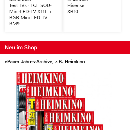
Test TVs · TCL SQD-
Hisense
Mini-LED-TV X11L +
XR10
RGB-Mini-LED-TV
RM9L
Neu im Shop
ePaper Jahres-Archive, z.B. Heimkino