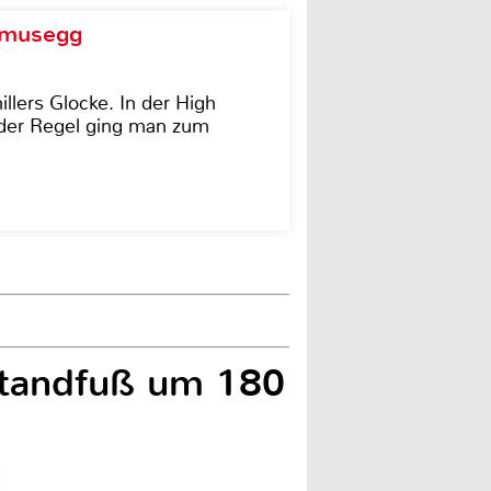
d musegg
illers Glocke. In der High
In der Regel ging man zum
Standfuß um 180