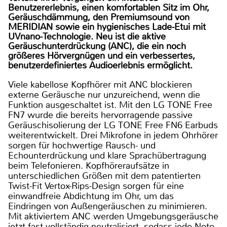
Benutzererlebnis, einen komfortablen Sitz im Ohr,
Geräuschdämmung, den Premiumsound von
MERIDIAN sowie ein hygienisches Lade-Etui mit
UVnano-Technologie. Neu ist die aktive
Geräuschunterdrückung (ANC), die ein noch
größeres Hörvergnügen und ein verbessertes,
benutzerdefiniertes Audioerlebnis ermöglicht.
Viele kabellose Kopfhörer mit ANC blockieren
externe Geräusche nur unzureichend, wenn die
Funktion ausgeschaltet ist. Mit den LG TONE Free
FN7 wurde die bereits hervorragende passive
Geräuschisolierung der LG TONE Free FN6 Earbuds
weiterentwickelt. Drei Mikrofone in jedem Ohrhörer
sorgen für hochwertige Rausch- und
Echounterdrückung und klare Sprachübertragung
beim Telefonieren. Kopfhöreraufsätze in
unterschiedlichen Größen mit dem patentierten
Twist-Fit Vertox-Rips-Design sorgen für eine
einwandfreie Abdichtung im Ohr, um das
Eindringen von Außengeräuschen zu minimieren.
Mit aktiviertem ANC werden Umgebungsgeräusche
jetzt fast vollständig neutralisiert, sodass jede Note