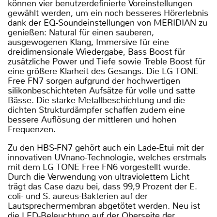
können vier benutzerdefinierte Voreinstellungen
gewählt werden, um ein noch besseres Hörerlebnis
dank der EQ-Soundeinstellungen von MERIDIAN zu
genießen: Natural für einen sauberen,
ausgewogenen Klang, Immersive für eine
dreidimensionale Wiedergabe, Bass Boost für
zusätzliche Power und Tiefe sowie Treble Boost für
eine größere Klarheit des Gesangs. Die LG TONE
Free FN7 sorgen aufgrund der hochwertigen
silikonbeschichteten Aufsätze für volle und satte
Bässe. Die starke Metallbeschichtung und die
dichten Strukturdämpfer schaffen zudem eine
bessere Auflösung der mittleren und hohen
Frequenzen.
Zu den HBS-FN7 gehört auch ein Lade-Etui mit der
innovativen UVnano-Technologie, welches erstmals
mit dem LG TONE Free FN6 vorgestellt wurde.
Durch die Verwendung von ultraviolettem Licht
trägt das Case dazu bei, dass 99,9 Prozent der E.
coli- und S. aureus-Bakterien auf der
Lautsprechermembran abgetötet werden. Neu ist
die LED-Beleuchtung auf der Oberseite der