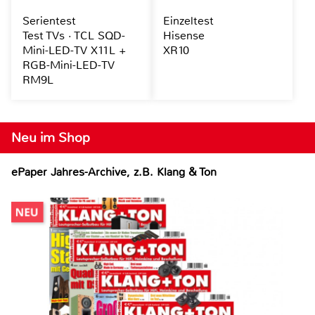
Serientest
Einzeltest
Test TVs · TCL SQD-
Hisense
Mini-LED-TV X11L +
XR10
RGB-Mini-LED-TV
RM9L
Neu im Shop
ePaper Jahres-Archive, z.B. Klang & Ton