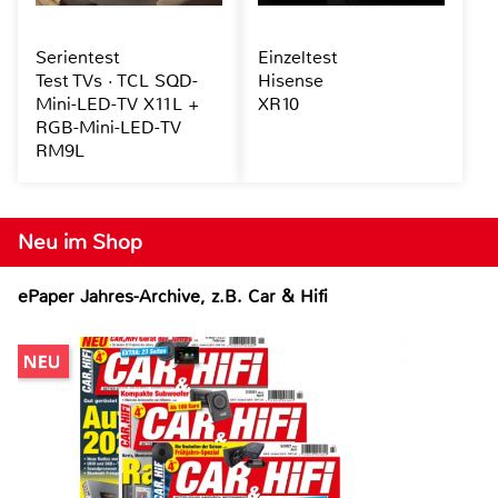
Serientest
Einzeltest
Test TVs · TCL SQD-
Hisense
Mini-LED-TV X11L +
XR10
RGB-Mini-LED-TV
RM9L
Neu im Shop
ePaper Jahres-Archive, z.B. Car & Hifi