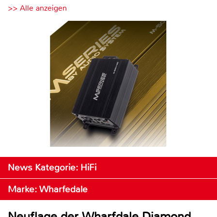
>> Alle anzeigen
News Kategorie: HiFi
Marke: Wharfedale
Neuflage der Wharfdale Diamond