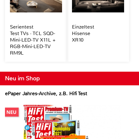
Serientest
Einzeltest
Test TVs · TCL SQD-
Hisense
Mini-LED-TV X11L +
XR10
RGB-Mini-LED-TV
RM9L
Neu im Shop
ePaper Jahres-Archive, z.B. Hifi Test