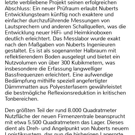
letzte verbliebene Projekt seinen erfolgreichen
Abschluss: Ein neuer Prüfraum erlaubt Nuberts
Entwicklungsteam künftig noch exaktere und
einfacher durchzuführende Messungen von
Lautsprechern und anderen Schallquellen, was die
Entwicklung neuer HiFi- und Heimkinoboxen
deutlich erleichtert. Das Messlabor wurde exakt
nach den Maßgaben von Nuberts Ingenieuren
gestaltet. Es ist als sogenannter Halbraum mit
reflektierendem Boden ausgelegt und bietet ein
Nutzvolumen von über 300 Kubikmetern, was
insbesondere die Erfassung langwelliger
Bassfrequenzen erleichtert. Eine aufwendige
Bedämpfung mithilfe speziell angefertigter
Dämmmatten aus Polyesterfasern gewährleistet
die bestmögliche Reflexionsreduktion in kritischen
Tonbereichen.
Den größten Teil der rund 8.000 Quadratmeter
Nutzfläche der neuen Firmenzentrale beansprucht
mit etwa 5.500 Quadratmetern das Lager. Dieses
dient als Dreh- und Angelpunkt von Nuberts neuem
Logistiksystem, das nun die bisherigen Lagerorte