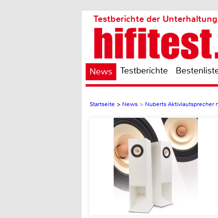
Testberichte der Unterhaltung
Testberichte
Bestenlist
News
Startseite
>
News
>
Nuberts Aktivlautsprecher