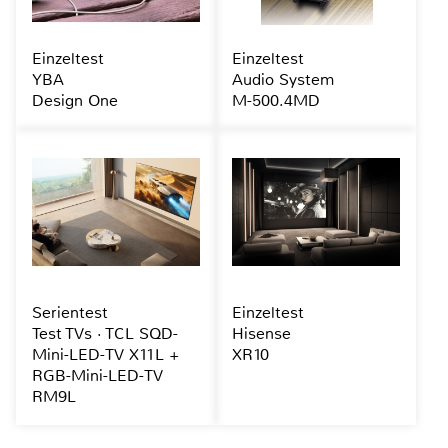
Einzeltest
Einzeltest
YBA
Audio System
Design One
M-500.4MD
Serientest
Einzeltest
Test TVs · TCL SQD-
Hisense
Mini-LED-TV X11L +
XR10
RGB-Mini-LED-TV
RM9L