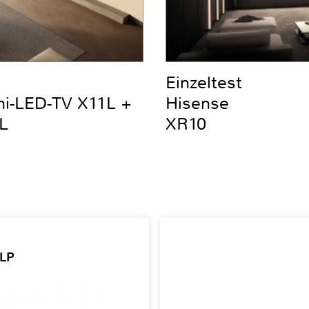
Einzeltest
ni-LED-TV X11L +
Hisense
L
XR10
 LP