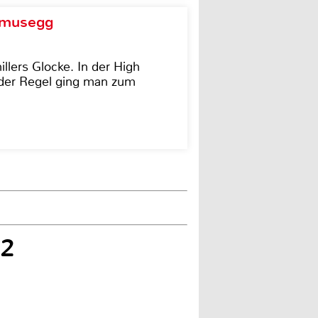
d musegg
illers Glocke. In der High
In der Regel ging man zum
T2