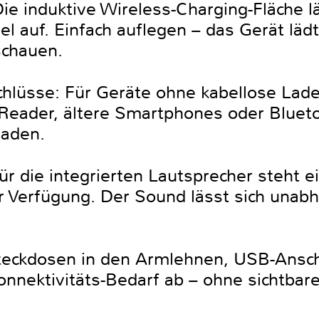
ie induktive Wireless-Charging-Fläche l
 auf. Einfach auflegen – das Gerät lädt
schauen.
lüsse: Für Geräte ohne kabellose Lade
E-Reader, ältere Smartphones oder Bluet
laden.
r die integrierten Lautsprecher steht e
ur Verfügung. Der Sound lässt sich una
teckdosen in den Armlehnen, USB-Ansch
onnektivitäts-Bedarf ab – ohne sichtba