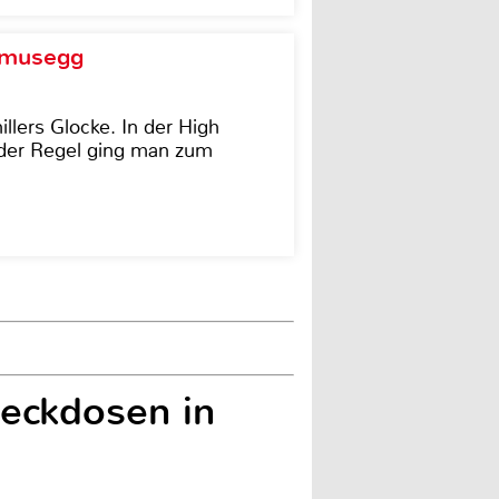
d musegg
illers Glocke. In der High
In der Regel ging man zum
teckdosen in