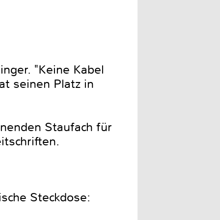
linger. "Keine Kabel
t seinen Platz in
ffnenden Staufach für
tschriften.
ische Steckdose: