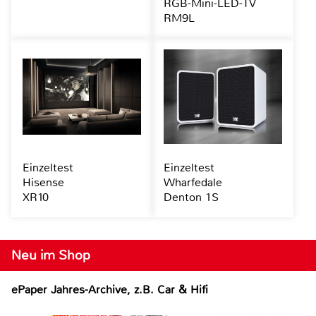
RGB-Mini-LED-TV
RM9L
Einzeltest
Einzeltest
Hisense
Wharfedale
XR10
Denton 1S
Neu im Shop
ePaper Jahres-Archive, z.B. Car & Hifi