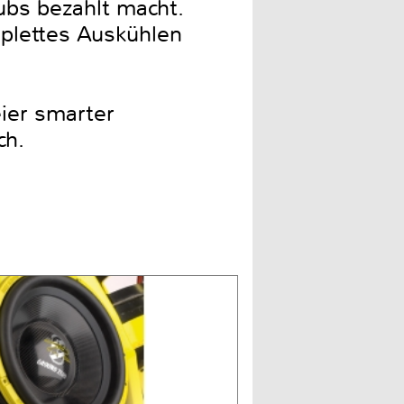
bs bezahlt macht.
mplettes Auskühlen
ier smarter
ch.